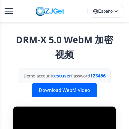
ZJGet
Español
DRM-X 5.0 WebM 加密
视频
testuser
123456
Demo account
Password
Download WebM Video